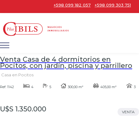
+598 099 182 057
+598 099 303 751
Venta Casa de 4 dormitorios en
Pocitos, con jardín, piscina y parrillero
Casa en Pocitos
Ref: 1142
4
5
300,00 m²
405,00 m²
3
U$S 1.350.000
VENTA